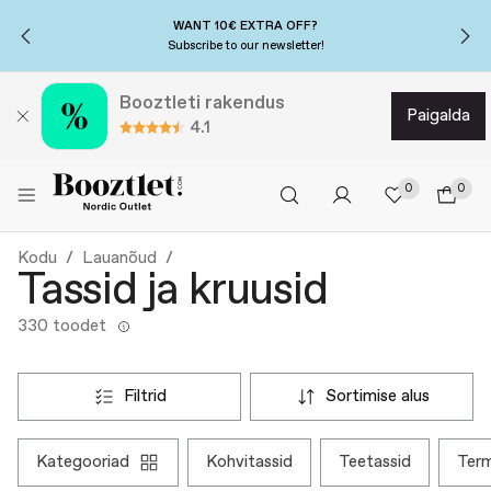
WANT 10€ EXTRA OFF?
Subscribe to our newsletter!
Booztleti rakendus
paigalda
4.1
0
0
Kodu
Lauanõud
Tassid ja kruusid
330 toodet
filtrid
sortimise alus
kategooriad
kohvitassid
teetassid
te