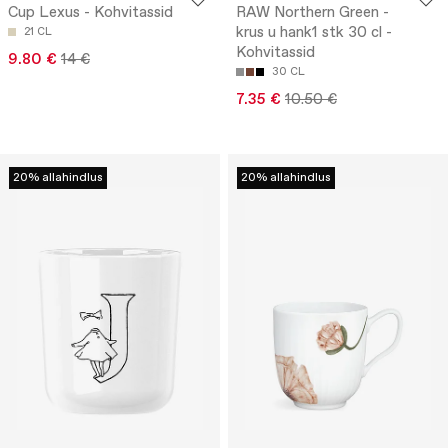
Cup Lexus - Kohvitassid
RAW Northern Green -
krus u hank1 stk 30 cl -
21 CL
Kohvitassid
9.80 €
14 €
30 CL
7.35 €
10.50 €
20% allahindlus
20% allahindlus