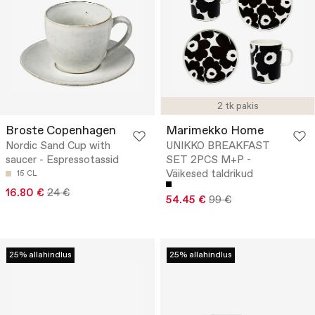
2 tk pakis
Broste Copenhagen
Marimekko Home
Nordic Sand Cup with
UNIKKO BREAKFAST
saucer - Espressotassid
SET 2PCS M+P -
Väikesed taldrikud
15 CL
16.80 €
24 €
54.45 €
99 €
25% allahindlus
25% allahindlus