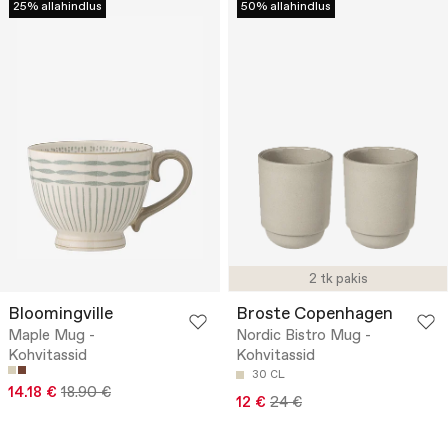
25% allahindlus
50% allahindlus
2 tk pakis
Bloomingville
Broste Copenhagen
Maple Mug -
Nordic Bistro Mug -
Kohvitassid
Kohvitassid
30 CL
14.18 €
18.90 €
12 €
24 €