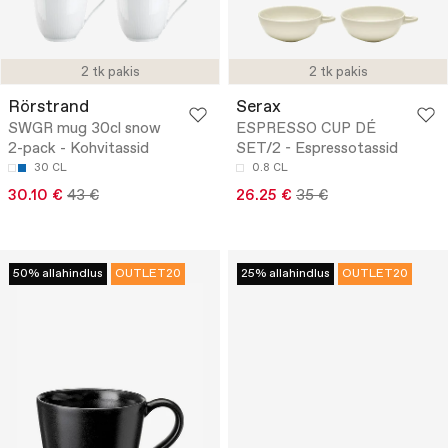
2 tk pakis
2 tk pakis
Rörstrand
Serax
SWGR mug 30cl snow
ESPRESSO CUP DÉ
2-pack - Kohvitassid
SET/2 - Espressotassid
30 CL
0.8 CL
30.10 €
43 €
26.25 €
35 €
50% allahindlus
OUTLET20
25% allahindlus
OUTLET20