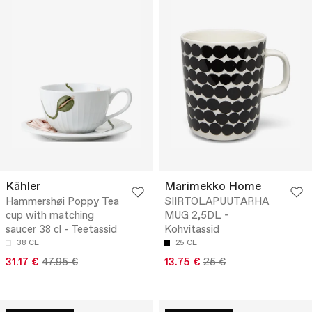
Kähler
Marimekko Home
Hammershøi Poppy Tea
SIIRTOLAPUUTARHA
cup with matching
MUG 2,5DL -
saucer 38 cl - Teetassid
Kohvitassid
38 CL
25 CL
31.17 €
47.95 €
13.75 €
25 €