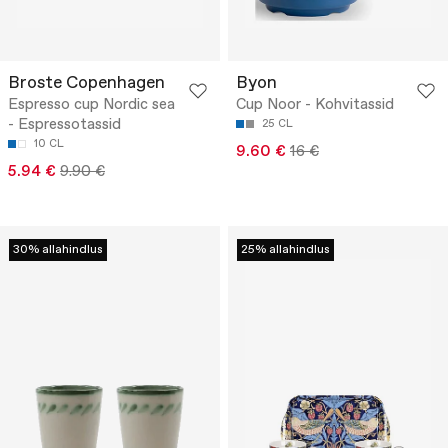
Broste Copenhagen
Byon
Espresso cup Nordic sea
Cup Noor - Kohvitassid
- Espressotassid
25 CL
10 CL
9.60 €
16 €
5.94 €
9.90 €
30% allahindlus
25% allahindlus