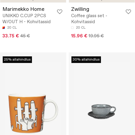
Marimekko Home
Zwilling
UNIKKO C.CUP 2PCS
Coffee glass set -
W/OUT H - Kohvitassid
Kohvitassid
20 CL
20 CL
33.75 €
45 €
15.96 €
19.95 €
25% allahindlus
30% allahindlus