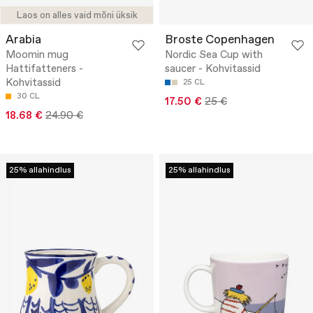
Laos on alles vaid mõni üksik
Arabia
Broste Copenhagen
Moomin mug
Nordic Sea Cup with
Hattifatteners -
saucer - Kohvitassid
Kohvitassid
25 CL
30 CL
17.50 €
25 €
18.68 €
24.90 €
25% allahindlus
25% allahindlus