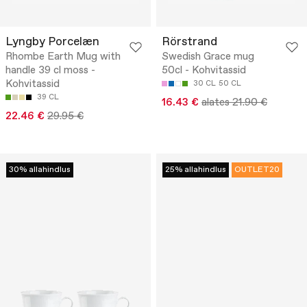
Lyngby Porcelæn
Rörstrand
Rhombe Earth Mug with
Swedish Grace mug
handle 39 cl moss -
50cl - Kohvitassid
Kohvitassid
30 CL
50 CL
39 CL
16.43 €
alates 21.90 €
22.46 €
29.95 €
30% allahindlus
25% allahindlus
OUTLET20