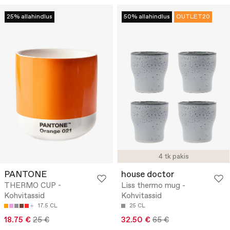
25% allahindlus
50% allahindlus
OUTLET20
4 tk pakis
PANTONE
house doctor
THERMO CUP -
Liss thermo mug -
Kohvitassid
Kohvitassid
17.5 CL
25 CL
18.75 €
25 €
32.50 €
65 €