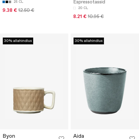
Espressotassid
25 CL
20 CL
9.38 €
12.50 €
8.21 €
10.95 €
30% allahindlus
30% allahindlus
Byon
Aida