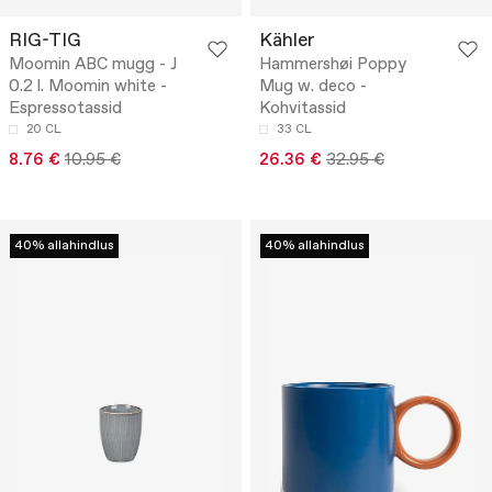
RIG-TIG
Kähler
Moomin ABC mugg - J
Hammershøi Poppy
0.2 l. Moomin white -
Mug w. deco -
Espressotassid
Kohvitassid
20 CL
33 CL
8.76 €
10.95 €
26.36 €
32.95 €
40% allahindlus
40% allahindlus