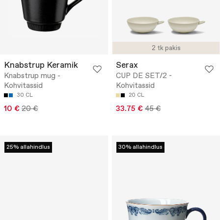
2 tk pakis
Knabstrup Keramik
Serax
Knabstrup mug -
CUP DE SET/2 -
Kohvitassid
Kohvitassid
30 CL
20 CL
10 €
20 €
33.75 €
45 €
25% allahindlus
30% allahindlus