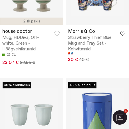
2 tk pakis
house doctor
Morris & Co
Mug, HDDiva, Off-
Strawberry Thief Blue
white, Green -
Mug and Tray Set -
Hõõgveinikruusid
Kohvitassid
25 CL
30 €
40 €
23.07 €
32.95 €
40% allahindlus
45% allahindlus
1