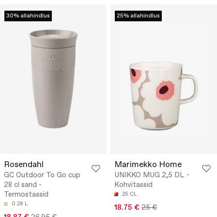
30% allahindlus
25% allahindlus
Rosendahl
Marimekko Home
GC Outdoor To Go cup
UNIKKO MUG 2,5 DL -
28 cl sand -
Kohvitassid
Termostassid
25 CL
0.28 L
18.75 €
25 €