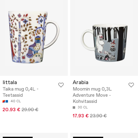
Iittala
Arabia
Taika mug 0,4L -
Moomin mug 0,3L
Teetassid
Adventure Move -
Kohvitassid
40 CL
30 CL
20.93 €
29.90 €
17.93 €
23.90 €