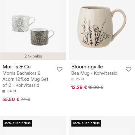
2 tk pakis
Morris & Co
Bloomingville
Morris Bachelors &
Bea Mug - Kohvitassid
Acorn 12fl.oz Mug Set
25 CL
of 2 - Kohvitassid
12.29 €
18.90 €
34 CL
55.50 €
74 €
35% allahindlus
45% allahindlus