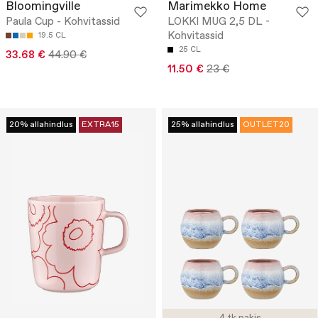
Bloomingville
Marimekko Home
Paula Cup - Kohvitassid
LOKKI MUG 2,5 DL -
Kohvitassid
19.5 CL
25 CL
33.68 €
44.90 €
11.50 €
23 €
20% allahindlus
EXTRA15
25% allahindlus
OUTLET20