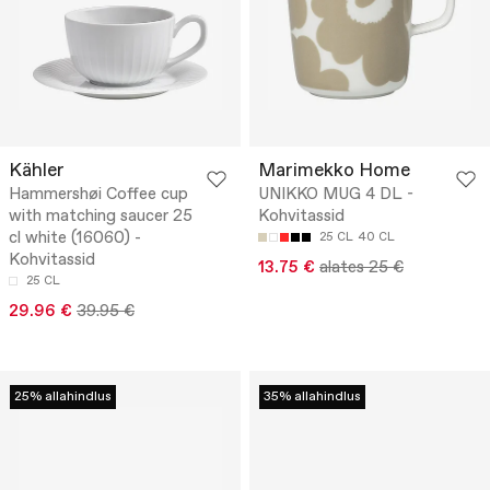
Kähler
Marimekko Home
Hammershøi Coffee cup
UNIKKO MUG 4 DL -
with matching saucer 25
Kohvitassid
cl white (16060) -
25 CL
40 CL
Kohvitassid
13.75 €
alates 25 €
25 CL
29.96 €
39.95 €
25% allahindlus
35% allahindlus