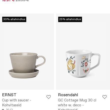
18.87 €
26.95 €
30% allahindlus
25% allahindlus
ERNST
Rosendahl
Cup with saucer -
GC Cottage Mug 30 cl
Kohvitassid
white w. deco -
20 CL