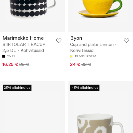
Marimekko Home
Byon
SIIRTOLAP. TEACUP
Cup and plate Lemon -
2,5 DL - Kohvitassid
Kohvitassid
25 CL
13.5X10X6CM
16.25 €
25 €
24 €
32 €
25% allahindlus
45% allahindlus