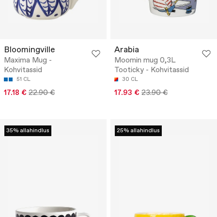
Bloomingville
Arabia
Maxima Mug -
Moomin mug 0,3L
Kohvitassid
Tooticky - Kohvitassid
51 CL
30 CL
17.18 €
22.90 €
17.93 €
23.90 €
35% allahindlus
25% allahindlus