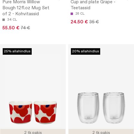
Pure Morris Willow
Cup and plate Grape -
Bough 12fl.oz Mug Set
Teetassid
of 2 - Kohvitassid
26 CL
34 CL
24.50 €
35 €
55.50 €
74 €
25% allahindlus
20% allahindlus
2 tk pakis
2 tk pakis