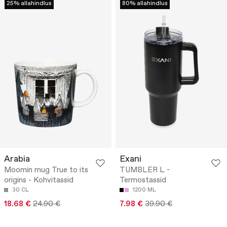
25% allahindlus
80% allahindlus
Arabia
Exani
Moomin mug True to its
TUMBLER L -
origins - Kohvitassid
Termostassid
30 CL
1200 ML
18.68 €
24.90 €
7.98 €
39.90 €