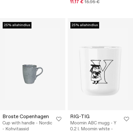
11.17 €
15.95 €
25% allahindlus
25% allahindlus
Broste Copenhagen
RIG-TIG
Cup with handle - Nordic
Moomin ABC mugg - Y
- Kohvitassid
0.2 l. Moomin white -