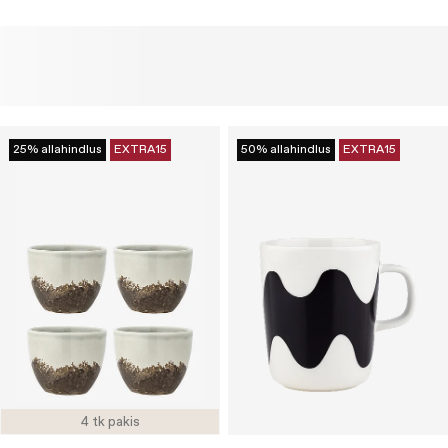
25% allahindlus
EXTRA15
50% allahindlus
EXTRA15
4 tk pakis