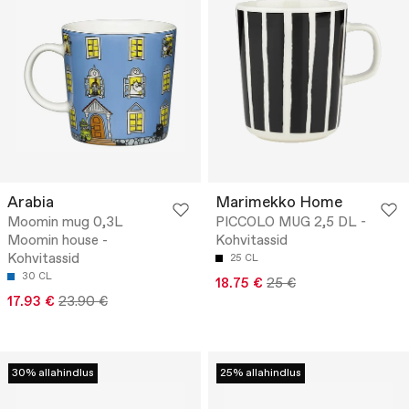
Arabia
Marimekko Home
Moomin mug 0,3L
PICCOLO MUG 2,5 DL -
Moomin house -
Kohvitassid
Kohvitassid
25 CL
30 CL
18.75 €
25 €
17.93 €
23.90 €
30% allahindlus
25% allahindlus