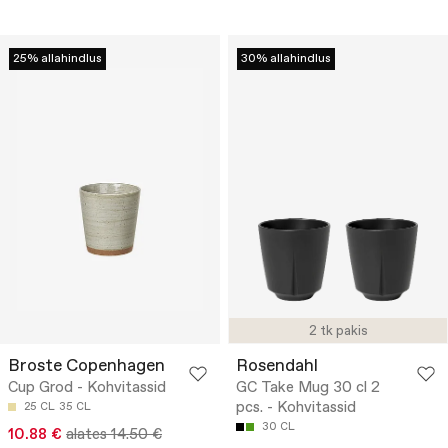
25% allahindlus
30% allahindlus
2 tk pakis
Broste Copenhagen
Rosendahl
Cup Grod - Kohvitassid
GC Take Mug 30 cl 2
pcs. - Kohvitassid
25 CL
35 CL
30 CL
10.88 €
alates 14.50 €