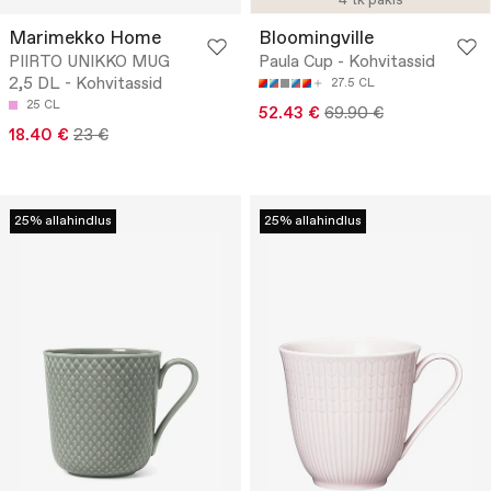
4 tk pakis
Marimekko Home
Bloomingville
PIIRTO UNIKKO MUG
Paula Cup - Kohvitassid
2,5 DL - Kohvitassid
27.5 CL
25 CL
52.43 €
69.90 €
18.40 €
23 €
25% allahindlus
25% allahindlus