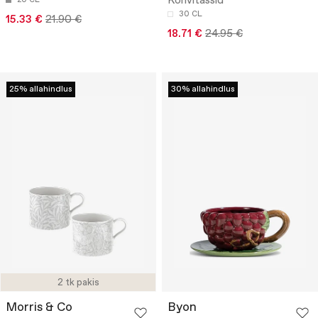
Kohvitassid
30 CL
15.33 €
21.90 €
18.71 €
24.95 €
25% allahindlus
30% allahindlus
2 tk pakis
Morris & Co
Byon