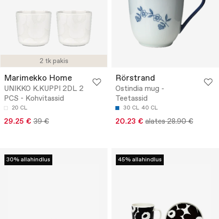
2 tk pakis
Marimekko Home
Rörstrand
UNIKKO K.KUPPI 2DL 2
Ostindia mug -
PCS - Kohvitassid
Teetassid
20 CL
30 CL
40 CL
29.25 €
39 €
20.23 €
alates 28.90 €
30% allahindlus
45% allahindlus