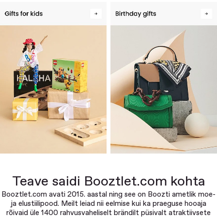
Teave saidi Booztlet.com kohta
Booztlet.com avati 2015. aastal ning see on Boozti ametlik moe-
ja elustiilipood. Meilt leiad nii eelmise kui ka praeguse hooaja
rõivaid üle 1400 rahvusvaheliselt brändilt püsivalt atraktiivsete