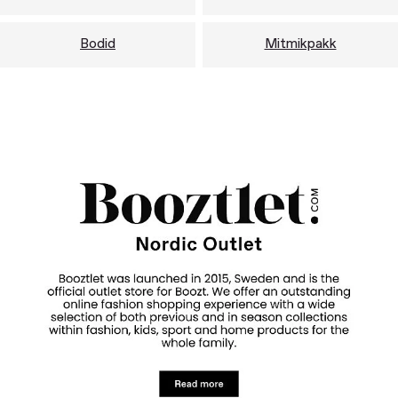
Bodid
Mitmikpakk