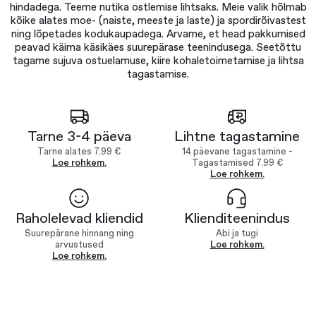
hindadega. Teeme nutika ostlemise lihtsaks. Meie valik hõlmab
kõike alates moe- (naiste, meeste ja laste) ja spordirõivastest
ning lõpetades kodukaupadega. Arvame, et head pakkumised
peavad käima käsikäes suurepärase teenindusega. Seetõttu
tagame sujuva ostuelamuse, kiire kohaletoimetamise ja lihtsa
tagastamise.
Tarne 3-4 päeva
Lihtne tagastamine
Tarne alates 7.99 €
14 päevane tagastamine -
Loe rohkem.
Tagastamised 7.99 €
Loe rohkem.
Raholelevad kliendid
Klienditeenindus
Suurepärane hinnang ning
Abi ja tugi
arvustused
Loe rohkem.
Loe rohkem.