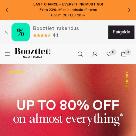
LAST CHANCE – EVERYTHING MUST GO!
Extra 20% off on hundreds of items
Code*: OUTLET20 →
Booztleti rakendus
paigalda
4.1
0
0