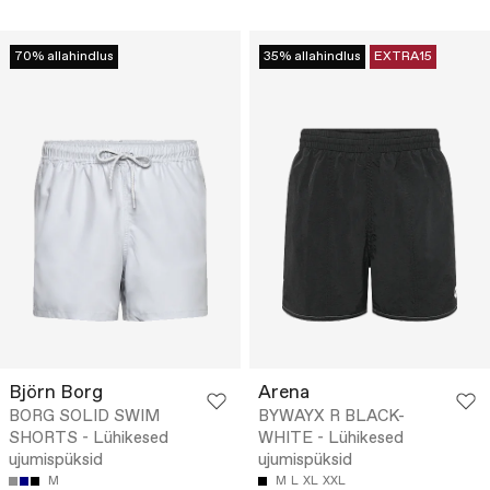
70% allahindlus
35% allahindlus
EXTRA15
Björn Borg
Arena
BORG SOLID SWIM
BYWAYX R BLACK-
SHORTS - Lühikesed
WHITE - Lühikesed
ujumispüksid
ujumispüksid
M
M
L
XL
XXL