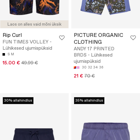
Laos on alles vaid mõni üksik
Rip Curl
PICTURE ORGANIC
CLOTHING
FUN TIMES VOLLEY -
Lühikesed ujumispüksid
ANDY 17 PRINTED
S
M
BRDS - Lühikesed
ujumispüksid
15.00 €
49.99 €
30
32
34
36
21 €
70 €
30% allahindlus
35% allahindlus