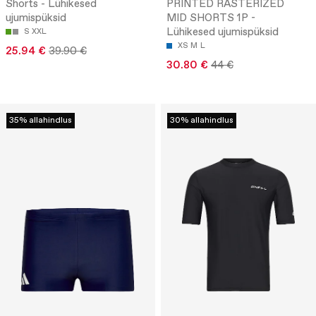
Shorts - Lühikesed
PRINTED RASTERIZED
ujumispüksid
MID SHORTS 1P -
Lühikesed ujumispüksid
S
XXL
XS
M
L
25.94 €
39.90 €
30.80 €
44 €
35% allahindlus
30% allahindlus