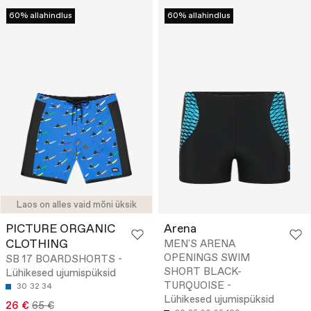
60% allahindlus
60% allahindlus
Laos on alles vaid mõni üksik
PICTURE ORGANIC
Arena
CLOTHING
MEN'S ARENA
OPENINGS SWIM
SB 17 BOARDSHORTS -
SHORT BLACK-
Lühikesed ujumispüksid
TURQUOISE -
30
32
34
Lühikesed ujumispüksid
26 €
65 €