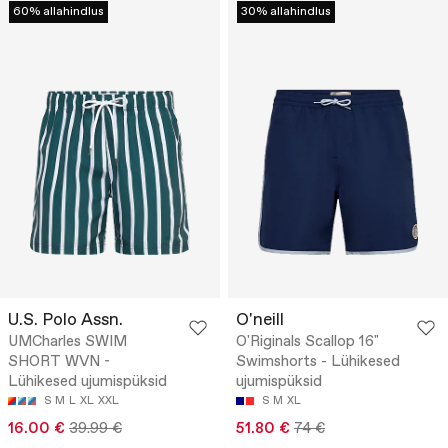
60% allahindlus
30% allahindlus
U.S. Polo Assn.
O'neill
UMCharles SWIM
O'Riginals Scallop 16"
SHORT WVN -
Swimshorts - Lühikesed
Lühikesed ujumispüksid
ujumispüksid
S
M
L
XL
XXL
S
M
XL
16.00 €
39.99 €
51.80 €
74 €