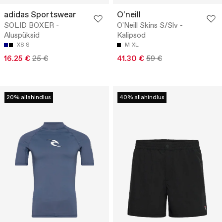
adidas Sportswear
O'neill
SOLID BOXER -
O'Neill Skins S/Slv -
Aluspüksid
Kalipsod
XS
S
M
XL
16.25 €
25 €
41.30 €
59 €
20% allahindlus
40% allahindlus