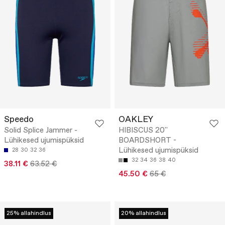
Speedo
OAKLEY
Solid Splice Jammer -
HIBISCUS 20''
Lühikesed ujumispüksid
BOARDSHORT -
Lühikesed ujumispüksid
28
30
32
36
32
34
36
38
40
38.11 €
63.52 €
45.50 €
65 €
25% allahindlus
20% allahindlus