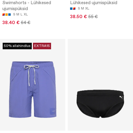
Swimshorts - Lühikesed
Lühikesed ujumispüksid
ujumispüksid
S
M
XL
S
M
L
XL
38.50 €
55 €
38.40 €
64 €
50% allahindlus
EXTRA15