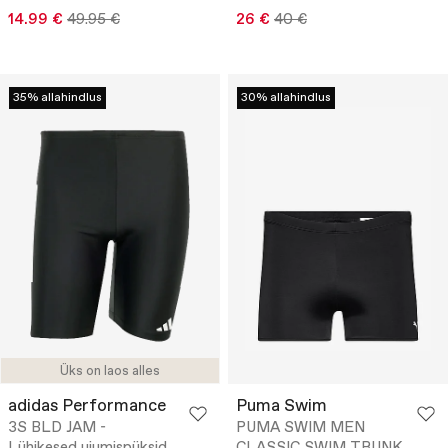
14.99 €
49.95 €
26 €
40 €
35% allahindlus
30% allahindlus
Üks on laos alles
adidas Performance
Puma Swim
3S BLD JAM -
PUMA SWIM MEN
Lühikesed ujumispüksid
CLASSIC SWIM TRUNK