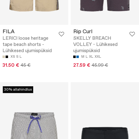
FILA
Rip Curl
LERICI loose heritage
SKELLY BREACH
tape beach shorts -
VOLLEY - Lühikesed
Lühikesed ujumispüksid
ujumispüksid
XS
S
L
M
L
XL
XXL
31.50 €
45 €
27.59 €
45.99 €
30% allahindlus