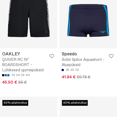
OAKLEY
Speedo
QUIVER RC 19''
Solid Splice Aquashort -
BOARDSHORT -
Aluspüksid
Lühikesed ujumispüksid
28
30
32
32
34
36
40
41.84 €
59.78 €
45.50 €
65 €
40% allahindlus
40% allahindlus