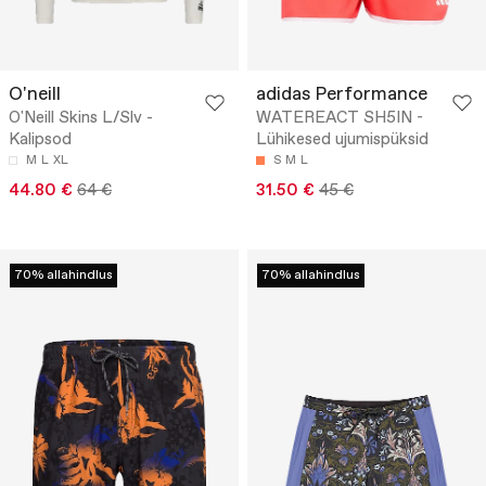
O'neill
adidas Performance
O'Neill Skins L/Slv -
WATEREACT SH5IN -
Kalipsod
Lühikesed ujumispüksid
M
L
XL
S
M
L
44.80 €
64 €
31.50 €
45 €
70% allahindlus
70% allahindlus