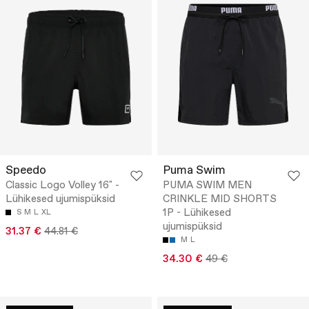
Speedo
Puma Swim
Classic Logo Volley 16" -
PUMA SWIM MEN
Lühikesed ujumispüksid
CRINKLE MID SHORTS
1P - Lühikesed
S
M
L
XL
ujumispüksid
31.37 €
44.81 €
M
L
34.30 €
49 €