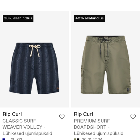
30% allahindlus
40% allahindlus
Rip Curl
Rip Curl
CLASSIC SURF
PREMIUM SURF
WEAVER VOLLEY -
BOARDSHORT -
Lühikesed ujumispüksid
Lühikesed ujumispüksid
L
XL
XXL
30
31
32
34