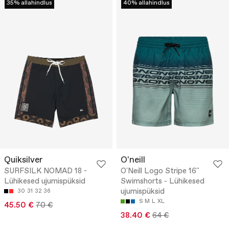
35% allahindlus
40% allahindlus
Quiksilver
O'neill
SURFSILK NOMAD 18 -
O'Neill Logo Stripe 16''
Lühikesed ujumispüksid
Swimshorts - Lühikesed
ujumispüksid
30
31
32
36
S
M
L
XL
45.50 €
70 €
38.40 €
64 €