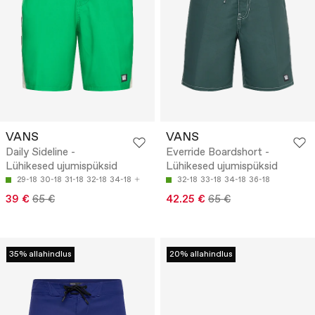
VANS
VANS
Daily Sideline -
Everride Boardshort -
Lühikesed ujumispüksid
Lühikesed ujumispüksid
29-18
30-18
31-18
32-18
34-18
32-18
33-18
34-18
36-18
39 €
65 €
42.25 €
65 €
35% allahindlus
20% allahindlus