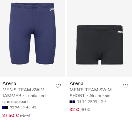
Arena
Arena
MEN'S TEAM SWIM
MEN'S TEAM SWIM
JAMMER - Lühikesed
SHORT - Aluspüksid
ujumispüksid
32
34
36
38
40
32
34
36
40
42
32 €
40 €
37.50 €
50 €