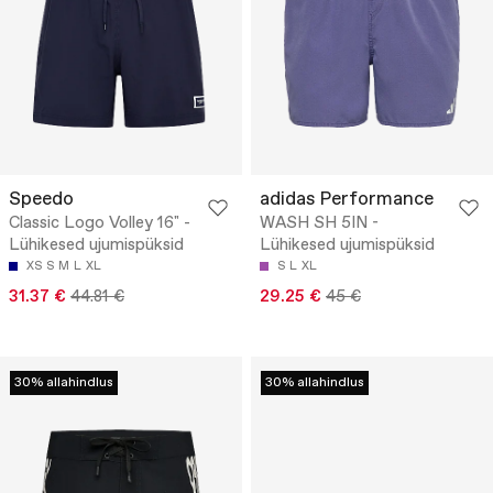
Speedo
adidas Performance
Classic Logo Volley 16" -
WASH SH 5IN -
Lühikesed ujumispüksid
Lühikesed ujumispüksid
XS
S
M
L
XL
S
L
XL
31.37 €
44.81 €
29.25 €
45 €
30% allahindlus
30% allahindlus