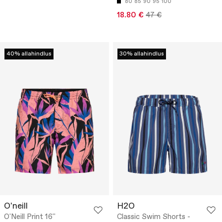
80
85
90
95
100
18.80 €
47 €
40% allahindlus
30% allahindlus
O'neill
H2O
O'Neill Print 16''
Classic Swim Shorts -