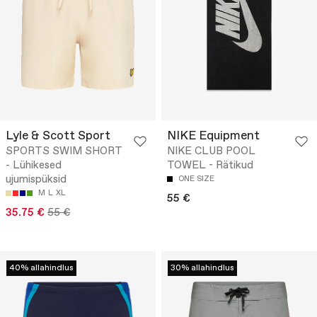
Lyle & Scott Sport
NIKE Equipment
SPORTS SWIM SHORT
NIKE CLUB POOL
- Lühikesed
TOWEL - Rätikud
ujumispüksid
ONE SIZE
M
L
XL
55 €
35.75 €
55 €
40% allahindlus
30% allahindlus