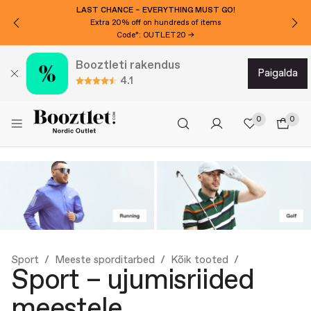
WANT 10€ EXTRA OFF?
Subscribe to our newsletter!
Booztleti rakendus
paigalda
4.1
0
0
Sport
Meeste sporditarbed
Kõik tooted
Sport – ujumisriided
meestele