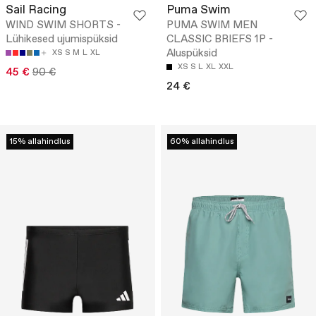
Sail Racing
Puma Swim
WIND SWIM SHORTS -
PUMA SWIM MEN
Lühikesed ujumispüksid
CLASSIC BRIEFS 1P -
Aluspüksid
XS
S
M
L
XL
XS
S
L
XL
XXL
45 €
90 €
24 €
15% allahindlus
60% allahindlus