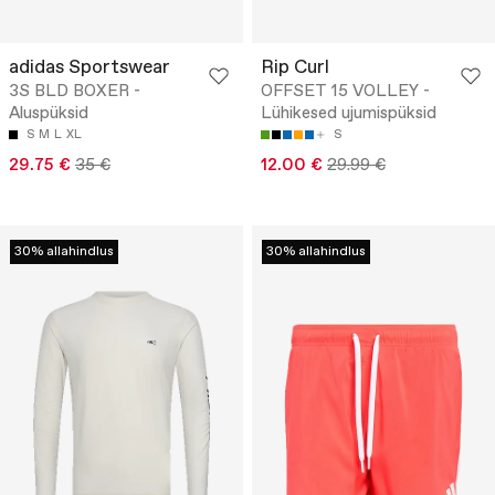
adidas Sportswear
Rip Curl
3S BLD BOXER -
OFFSET 15 VOLLEY -
Aluspüksid
Lühikesed ujumispüksid
S
M
L
XL
S
29.75 €
35 €
12.00 €
29.99 €
30% allahindlus
30% allahindlus