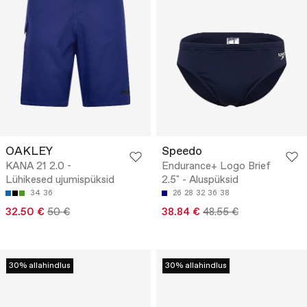
OAKLEY
Speedo
KANA 21 2.0 -
Endurance+ Logo Brief
Lühikesed ujumispüksid
2.5" - Aluspüksid
34
36
26
28
32
36
38
32.50 €
50 €
38.84 €
48.55 €
30% allahindlus
30% allahindlus