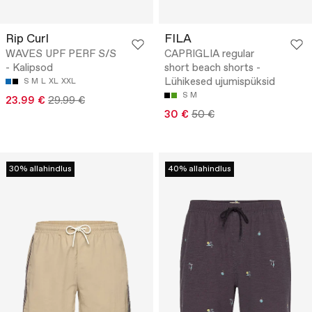
Rip Curl
FILA
WAVES UPF PERF S/S
CAPRIGLIA regular
- Kalipsod
short beach shorts -
Lühikesed ujumispüksid
S
M
L
XL
XXL
S
M
23.99 €
29.99 €
30 €
50 €
30% allahindlus
40% allahindlus