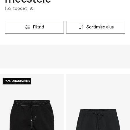
153 toodet
filtrid
sortimise alus
75% allahindlus