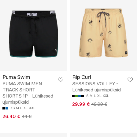
Puma Swim
Rip Curl
PUMA SWIM MEN
SESSIONS VOLLEY -
TRACK SHORT
Lühikesed ujumispüksid
SHORTS 1P - Lühikesed
S
M
L
XL
XXL
ujumispüksid
29.99 €
49.99 €
XS
M
L
XL
XXL
26.40 €
44 €