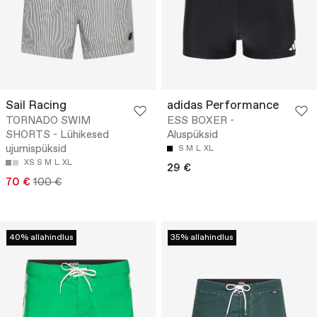
Sail Racing
adidas Performance
TORNADO SWIM
ESS BOXER -
SHORTS - Lühikesed
Aluspüksid
ujumispüksid
S
M
L
XL
XS
S
M
L
XL
29 €
70 €
100 €
40% allahindlus
35% allahindlus