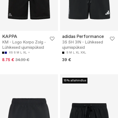
KAPPA
adidas Performance
KM - Logo Korpo Zolg -
3S SH 3IN - Lühikesed
Lühikesed ujumispüksid
ujumispüksid
XS
S
M
L
XL
S
M
L
XL
XXL
8.75 €
34.99 €
39 €
15% allahindlus