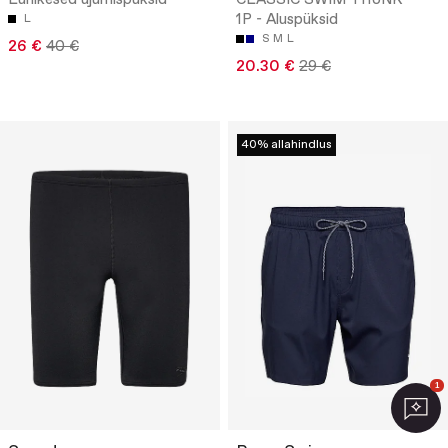
1P - Aluspüksid
L
S
M
L
26 €
40 €
20.30 €
29 €
40% allahindlus
1