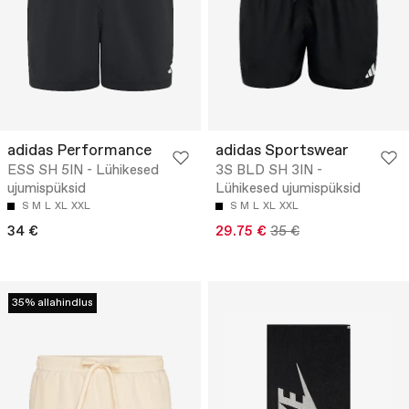
adidas Performance
adidas Sportswear
ESS SH 5IN - Lühikesed
3S BLD SH 3IN -
ujumispüksid
Lühikesed ujumispüksid
S
M
L
XL
XXL
S
M
L
XL
XXL
34 €
29.75 €
35 €
35% allahindlus