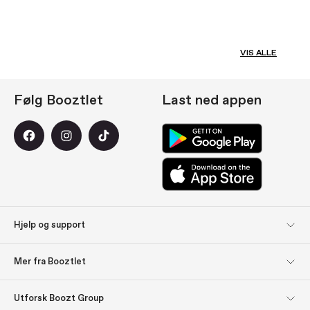
VIS ALLE
Følg Booztlet
Last ned appen
Hjelp og support
Kundeservice
Returer
Mer fra Booztlet
Levering
Betaling
Meld deg på
Om oss
Utforsk Boozt Group
nyhetsbrevene våre