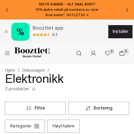
SISTE SJANSE – ALT SKAL BORT!
15% ekstra rabatt på hundrevis av varer
Bruk koden*: OUTLET20 →
Booztlet app
installer
4.1
0
0
Hjem
Dekorasjon
Elektronikk
3 produkter
filtre
sortering
kategorier
høyttalere