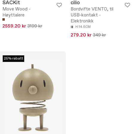
SACKit
cilio
Move Wood -
Bordvifte VENTO, til
Høyttalere
USB-kontakt -
Elektronikk
2559.20 kr
3199 kr
H:14.5CM
279.20 kr
349 kr
25% rabatt