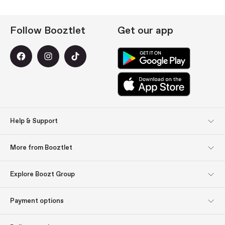
Follow Booztlet
Get our app
Help & Support
Customer Service
Returns
More from Booztlet
Delivery
Payment
Newsletter sign up
About us
Explore Boozt Group
Get inspired: Gift tips
Gift cards
Explore Boozt Group
Company information
Payment options
Investor relations
Ábyrgð