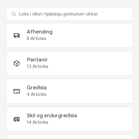
Afhending
8
Articles
Pantanir
13
Articles
Greiðsla
4
Articles
Skil og endurgreiðsla
14
Articles