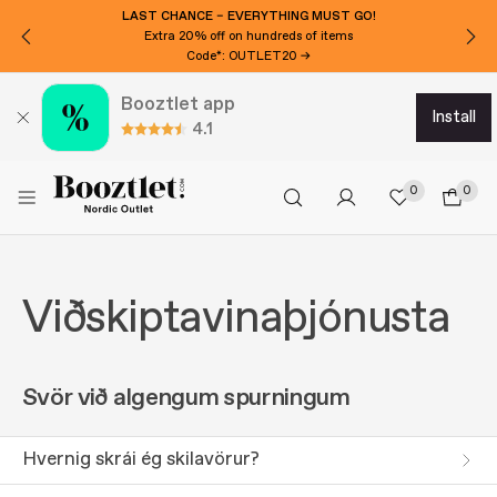
LAST CHANCE – EVERYTHING MUST GO!
Extra 20% off on hundreds of items
Code*: OUTLET20 →
Booztlet app
install
4.1
0
0
Viðskiptavinaþjónusta
Svör við algengum spurningum
Hvernig skrái ég skilavörur?