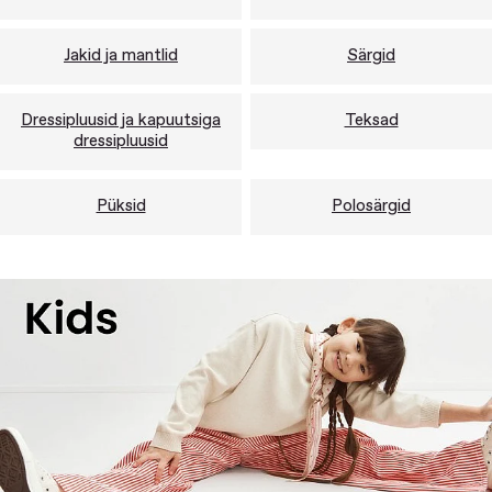
Jakid ja mantlid
Särgid
Dressipluusid ja kapuutsiga
Teksad
dressipluusid
Püksid
Polosärgid