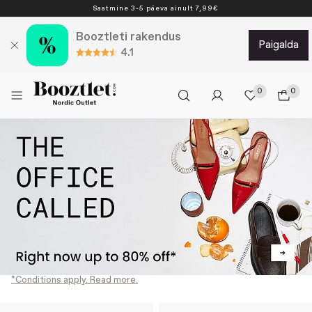
Saatmine 3-5 päeva ainult 7,99€
Booztleti rakendus
paigalda
4.1
0
0
*Conditions apply. Read more.