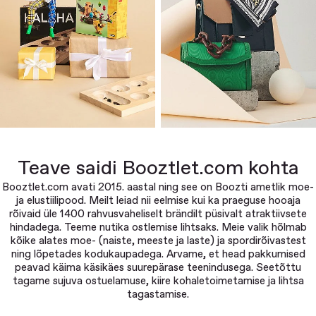
Teave saidi Booztlet.com kohta
Booztlet.com avati 2015. aastal ning see on Boozti ametlik moe-
ja elustiilipood. Meilt leiad nii eelmise kui ka praeguse hooaja
rõivaid üle 1400 rahvusvaheliselt brändilt püsivalt atraktiivsete
hindadega. Teeme nutika ostlemise lihtsaks. Meie valik hõlmab
kõike alates moe- (naiste, meeste ja laste) ja spordirõivastest
ning lõpetades kodukaupadega. Arvame, et head pakkumised
peavad käima käsikäes suurepärase teenindusega. Seetõttu
tagame sujuva ostuelamuse, kiire kohaletoimetamise ja lihtsa
tagastamise.