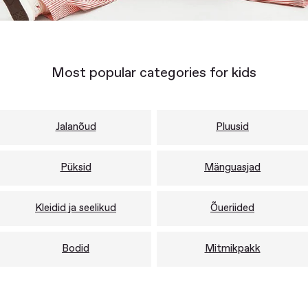
Most popular categories for kids
Jalanõud
Pluusid
Püksid
Mänguasjad
Kleidid ja seelikud
Õueriided
Bodid
Mitmikpakk