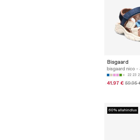
Bisgaard
bisgaard nico -
22
23
2
41.97 €
59.95 
60% allahindlus