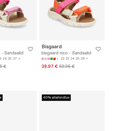
Bisgaard
 - Sandaalid
bisgaard nico - Sandaalid
3
24
25
37
22
23
24
25
38
5 €
38.97 €
59.95 €
s
40% allahindlus