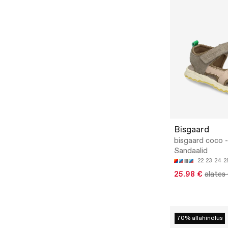
Bisgaard
bisgaard coco -
Sandaalid
22
23
24
2
25.98 €
alates
70% allahindlus