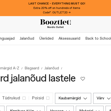
LAST CHANCE – EVERYTHING MUST GO!
Extra 20% off on hundreds of items
Code*: OUTLET20 →
nguasjad
Jalanõud
Üleriided
Aksessuaarid
Back to Schoo
märgid A-Z
Bisgaard
Jalanõud
rd jalanõud lastele
Tüdrukud
Poisid
kaubamärgid
värv