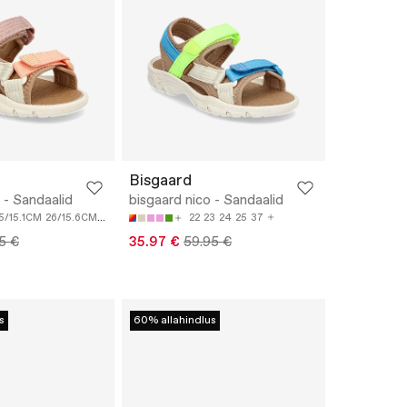
Bisgaard
 - Sandaalid
bisgaard nico - Sandaalid
5/15.1CM
26/15.6CM
27/16.4CM
28/17.2CM
22
23
24
25
37
5 €
35.97 €
59.95 €
s
60% allahindlus