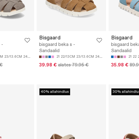
Bisgaard
Bisgaard
 -
bisgaard beka s -
bisgaard beka
Sandaalid
Sandaalid
CM
23/13.6CM
24/14.2CM
25/14.8CM
21
22/13CM
23/13.6CM
24/14.2CM
25/14.8CM
21
22
 €
39.98 €
alates 79.95 €
35.98 €
89.9
40% allahindlus
30% allahindlu