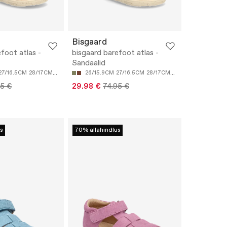
Bisgaard
foot atlas -
bisgaard barefoot atlas -
Sandaalid
27/16.5CM
28/17CM
29/17.5CM
30/18CM
26/15.9CM
27/16.5CM
28/17CM
29/17.5CM
30/18C
95 €
29.98 €
74.95 €
s
70% allahindlus