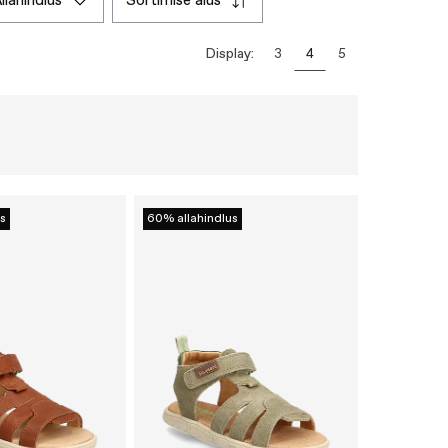
allahindlus
sortimise alus
Display:
3
4
5
s
60% allahindlus