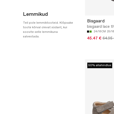
Lemmikud
Bisgaard
Teil pole lemmiktooteid. Klõpsake
bisgaard lace 
toote kõrval olevat südant, kui
24/16CM
25/1
soovite selle lemmikuna
salvestada.
45.47 €
64.95
50% allahindlus