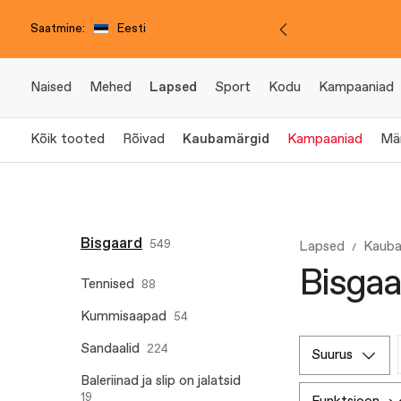
Saatmine:
Eesti
Naised
Mehed
Lapsed
Sport
Kodu
Kampaaniad
Kõik tooted
Rõivad
Kaubamärgid
Kampaaniad
Mä
Bisgaard
549
Lapsed
Kauba
Bisgaa
Tennised
88
Kummisaapad
54
Sandaalid
224
suurus
Baleriinad ja slip on jalatsid
19