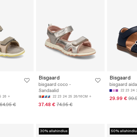
Bisgaard
Bisgaard
bisgaard coco -
bisgaard aida
Sandaalid
22
23
24
5
26
22
23
24
25
26/16CM
29.99 €
99.
 64.95 €
37.48 €
74.95 €
30% allahindlus
50% allahindlu