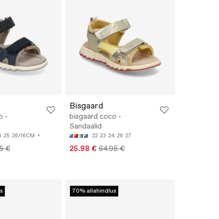
Bisgaard
o -
bisgaard coco -
Sandaalid
4
25
26/16CM
22
23
24
26
27
5 €
25.98 €
64.95 €
s
70% allahindlus