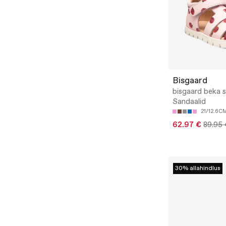
Bisgaard
bisgaard beka s
Sandaalid
21/12.6C
62.97 €
89.95 
30% allahindlus