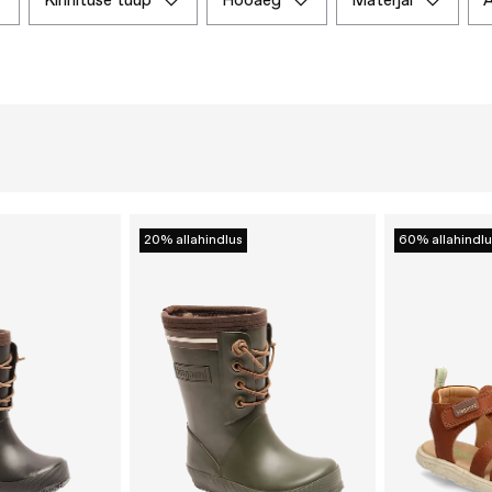
kinnituse tüüp
hooaeg
materjal
20% allahindlus
60% allahindlu