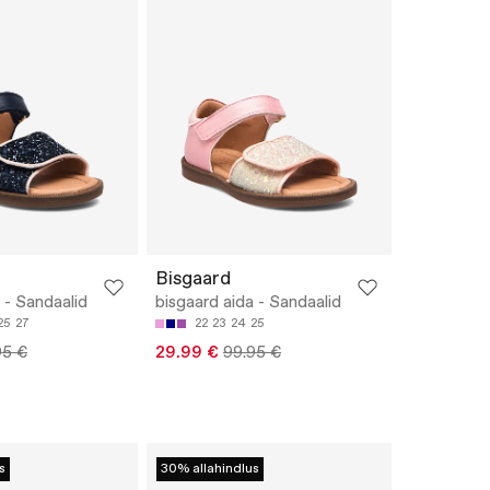
Bisgaard
 - Sandaalid
bisgaard aida - Sandaalid
25
27
22
23
24
25
95 €
29.99 €
99.95 €
s
30% allahindlus