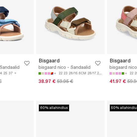
Bisgaard
Bisgaard
 Sandaalid
bisgaard nico - Sandaalid
bisgaard nico
4
25
37
22
23
26/15.6CM
28/17.2CM
30/18CM
22
2
€
38.97 €
59.95 €
41.97 €
59.9
60% allahindlus
50% allahindlu