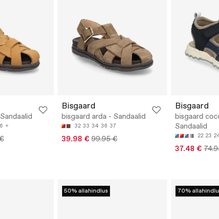
Bisgaard
Bisgaard
 Sandaalid
bisgaard arda - Sandaalid
bisgaard coc
Sandaalid
6
32
33
34
36
37
22
23
2
 €
39.98 €
99.95 €
37.48 €
74.9
50% allahindlus
70% allahindlu