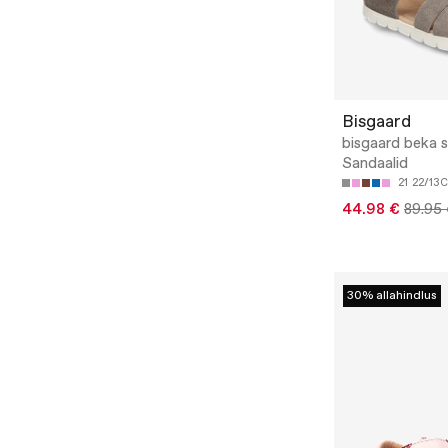
Bisgaard
bisgaard beka s
Sandaalid
21
22/13
44.98 €
89.95
30% allahindlus