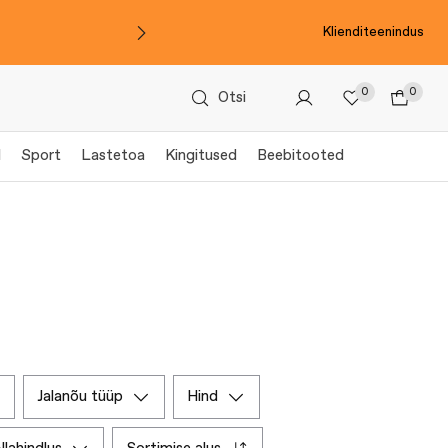
Klienditeenindus
0
0
Otsi
l
Sport
Lastetoa
Kingitused
Beebitooted
jalanõu tüüp
hind