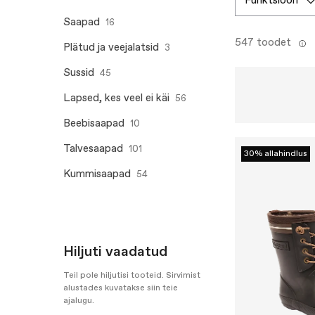
funktsioon
Saapad
16
547 toodet
Plätud ja veejalatsid
3
Sussid
45
Lapsed, kes veel ei käi
56
Beebisaapad
10
Talvesaapad
101
30% allahindlus
Kummisaapad
54
Hiljuti vaadatud
Teil pole hiljutisi tooteid. Sirvimist
alustades kuvatakse siin teie
ajalugu.