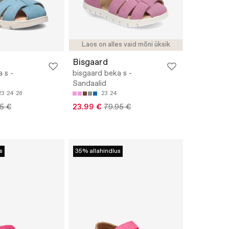
Laos on alles vaid mõni üksik
Bisgaard
 s -
bisgaard beka s -
Sandaalid
23
24
26
23
24
5 €
23.99 €
79.95 €
s
35% allahindlus