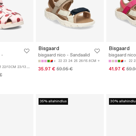
Bisgaard
Bisgaard
 -
bisgaard nico - Sandaalid
bisgaard nico
22
23
24
25
26/15.6CM
22
2
M
22/13CM
23/13.6CM
24/14.2CM
25/14.8CM
35.97 €
59.95 €
41.97 €
59.9
€
35% allahindlus
30% allahindlu