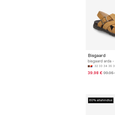
Bisgaard
bisgaard arda -
32
33
34
35
3
39.98 €
99.95
60% allahindlus