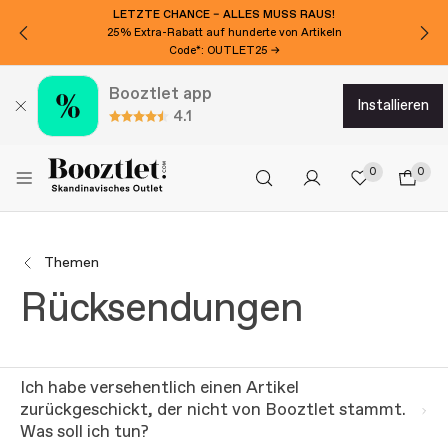
LETZTE CHANCE – ALLES MUSS RAUS!
25% Extra-Rabatt auf hunderte von Artikeln
Code*: OUTLET25 →
Booztlet app
installieren
4.1
0
0
Themen
Rücksendungen
Ich habe versehentlich einen Artikel
zurückgeschickt, der nicht von Booztlet stammt.
Was soll ich tun?