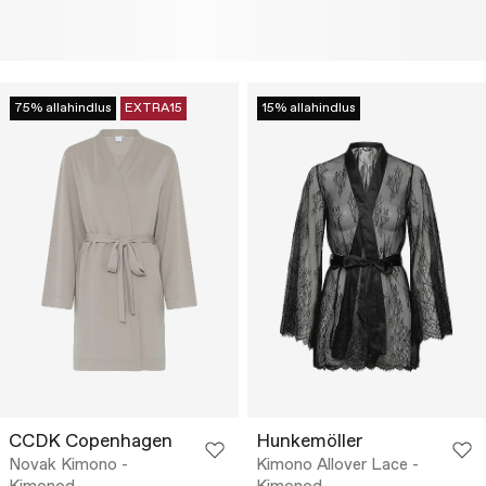
75% allahindlus
EXTRA15
15% allahindlus
CCDK Copenhagen
Hunkemöller
Novak Kimono -
Kimono Allover Lace -