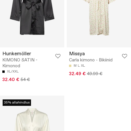
Hunkemöller
Missya
KIMONO SATIN -
Carla kimono - Bikiinid
Kimonod
M
L
XL
XL/XXL
32.49 €
49.99 €
32.40 €
54 €
35% allahindlus