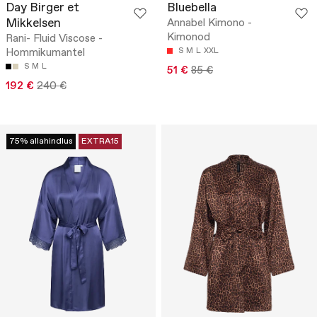
Day Birger et
Bluebella
Mikkelsen
Annabel Kimono -
Kimonod
Rani- Fluid Viscose -
Hommikumantel
S
M
L
XXL
S
M
L
51 €
85 €
192 €
240 €
75% allahindlus
EXTRA15