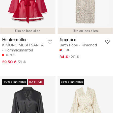
Üks on laos alles
Üks on laos alles
Hunkemöller
finenord
KIMONO MESH SANTA
Bath Rope - Kimonod
- Hommikumantel
L-XL
XL/XXL
84 €
120 €
29.50 €
59 €
40% allahindlus
EXTRA15
35% allahindlus