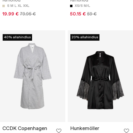
Kimonod
Kimonod
S
M
L
XL
XXL
XS/S
M/L
19.99 €
79.95 €
50.15 €
59 €
40% allahindlus
20% allahindlus
CCDK Copenhagen
Hunkemöller