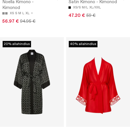
Noella Kimono -
Satin Kimono - Kimonod
Kimonod
XS/S
M/L
XL/XXL
XS
S
M
L
XL
47.20 €
59 €
56.97 €
94.95 €
20% allahindlus
40% allahindlus