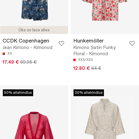
Üks on laos alles
CCDK Copenhagen
Hunkemöller
Jean Kimono - Kimonod
Kimono Satin Funky
Floral - Kimonod
XS
XXS/XXS
17.49 €
69.95 €
12.80 €
64 €
50% allahindlus
30% allahindlus