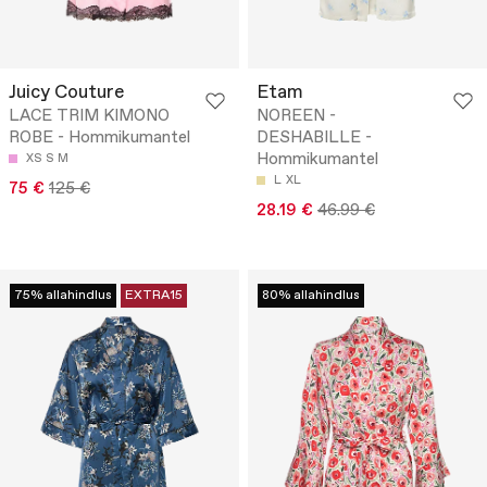
Juicy Couture
Etam
LACE TRIM KIMONO
NOREEN -
ROBE - Hommikumantel
DESHABILLE -
Hommikumantel
XS
S
M
L
XL
75 €
125 €
28.19 €
46.99 €
75% allahindlus
EXTRA15
80% allahindlus