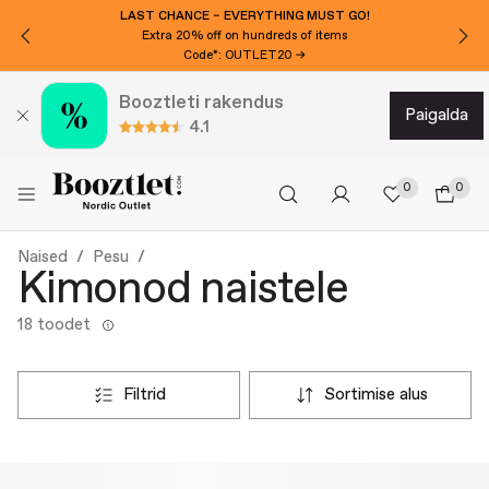
LAST CHANCE – EVERYTHING MUST GO!
Extra 20% off on hundreds of items
Code*: OUTLET20 →
Booztleti rakendus
paigalda
4.1
0
0
Naised
Pesu
Kimonod naistele
18 toodet
filtrid
sortimise alus