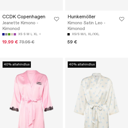
CCDK Copenhagen
Hunkemöller
Jeanette Kimono -
Kimono Satin Leo -
Kimonod
Kimonod
XS
S
M
L
XL
XS/S
M/L
XL/XXL
19.99 €
79.95 €
59 €
40% allahindlus
40% allahindlus