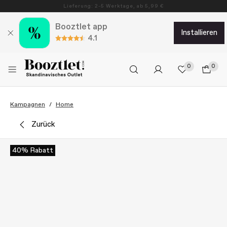
Lieferung: 2-5 Werktage, ab 5,99 €
Booztlet app
installieren
4.1
0
0
Kampagnen
Home
zurück
40% Rabatt