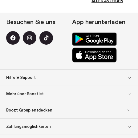
ALLES ANZEIGEN
Besuchen Sie uns
App herunterladen
Hilfe & Support
Kundendienst
Rücksendungen
Mehr über Booztlet
Lieferung
Bezahlung
Abonnieren Sie unseren
Impressum
Boozt Group entdecken
Newsletter
Boozt Group entdecken
Firmeninformation
Über uns
Lassen Sie sich inspirieren:
Zahlungsmöglichkeiten
Geschenk-Tipps
Investor Relations
Verantwortung