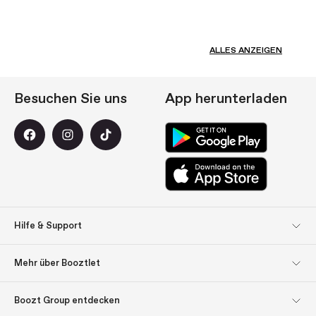
ALLES ANZEIGEN
Besuchen Sie uns
App herunterladen
Hilfe & Support
Kundendienst
Rücksendungen
Mehr über Booztlet
Lieferung
Bezahlung
Abonnieren Sie unseren
Impressum
Boozt Group entdecken
Newsletter