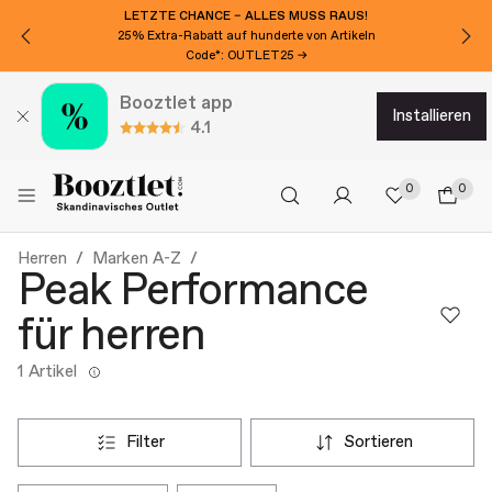
LETZTE CHANCE – ALLES MUSS RAUS!
25% Extra-Rabatt auf hunderte von Artikeln
Code*: OUTLET25 →
Booztlet app
installieren
4.1
0
0
Herren
Marken A-Z
Peak Performance
für herren
1 Artikel
filter
sortieren