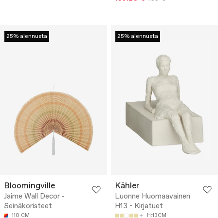
25% alennusta
25% alennusta
Bloomingville
Kähler
Jaime Wall Decor -
Luonne Huomaavainen
Seinäkoristeet
H13 - Kirjatuet
110 CM
H:13CM