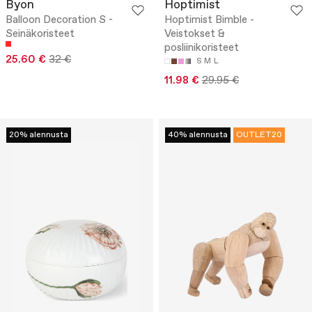
Byon
Hoptimist
Balloon Decoration S -
Hoptimist Bimble -
Seinäkoristeet
Veistokset &
posliinikoristeet
25.60 €
32 €
S
M
L
11.98 €
29.95 €
20% alennusta
40% alennusta
OUTLET20