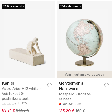
25% alennusta
20% alennusta
Vain muutamia varastossa
Kähler
Gentlemen's
Hardware
Astro Aries H12 white -
Veistokset &
Maapallo - Koriste-
posliinikoristeet
esineet
H12CM
Ø25X34.0CM
63.71 €
84.95 €
135.20 €
169 €