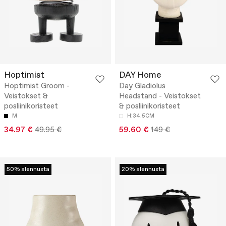
Hoptimist
DAY Home
Hoptimist Groom -
Day Gladiolus
Veistokset &
Headstand - Veistokset
posliinikoristeet
& posliinikoristeet
M
H:34.5CM
34.97 €
49.95 €
59.60 €
149 €
50% alennusta
20% alennusta