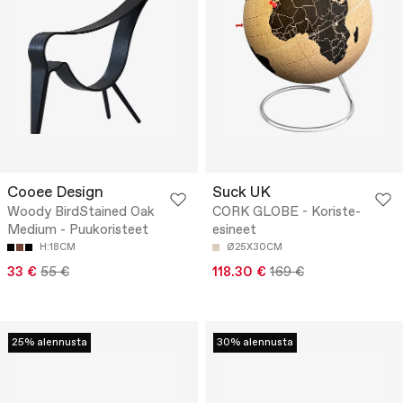
Cooee Design
Suck UK
Woody BirdStained Oak
CORK GLOBE - Koriste-
Medium - Puukoristeet
esineet
H:18CM
Ø25X30CM
33 €
55 €
118.30 €
169 €
25% alennusta
30% alennusta