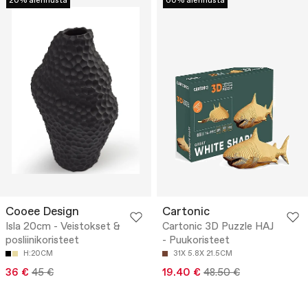
20% alennusta
60% alennusta
Cooee Design
Cartonic
Isla 20cm - Veistokset &
Cartonic 3D Puzzle HAJ
posliinikoristeet
- Puukoristeet
H:20CM
31X 5.8X 21.5CM
36 €
45 €
19.40 €
48.50 €