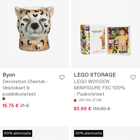
Byon
LEGO STORAGE
Decoration Cheetah -
LEGO WOODEN
Veistokset &
MINIFIGURE FSC 100%
posliinikoristeet
- Puukoristeet
21X 10X 27CM
15.75 €
21 €
83.99 €
119.99 €
60% alennusta
30% alennusta