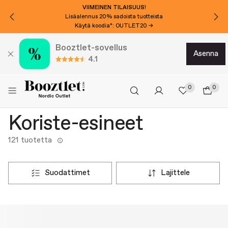
VIIMEINEN TILAISUUS!
Lisäalennus 20% sadoista tuotteista
Käytä koodia*: OUTLET20 →
Booztlet-sovellus
asenna
4.1
0
0
Koriste-esineet
121 tuotetta
suodattimet
lajittele