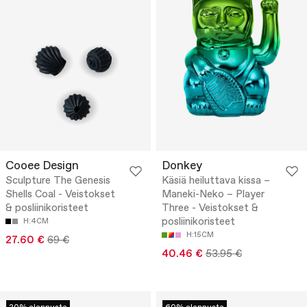
Cooee Design
Donkey
Sculpture The Genesis
Käsiä heiluttava kissa –
Shells Coal - Veistokset
Maneki-Neko – Player
& posliinikoristeet
Three - Veistokset &
posliinikoristeet
H:4CM
H:15CM
27.60 €
69 €
40.46 €
53.95 €