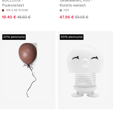
BULLDOG -
tanskalainen, H35 -
Puukoristeet
Koriste-esineet
31X 5.8X 21.5CM
H35
19.40 €
48.50 €
47.96 €
59.95 €
20% alennusta
60% alennusta