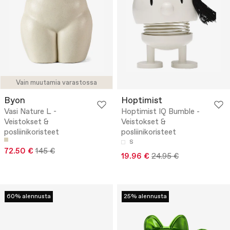
Vain muutamia varastossa
Byon
Hoptimist
Vasi Nature L -
Hoptimist IQ Bumble -
Veistokset &
Veistokset &
posliinikoristeet
posliinikoristeet
S
72.50 €
145 €
19.96 €
24.95 €
60% alennusta
25% alennusta