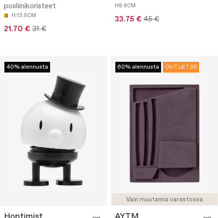
posliinikoristeet
H8.6CM
H:13.5CM
33.75 €
45 €
21.70 €
31 €
40% alennusta
60% alennusta
OUTLET20
Vain muutamia varastossa
Hoptimist
AYTM