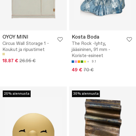
OYOY MINI
Kosta Boda
Circus Wall Storage 1 -
The Rock -lyhty,
Koukut ja ripustimet
jääsininen, 91 mm -
Koriste-esineet
18.87 €
26.95 €
9.1
49 €
70 €
25% alennusta
35% alennusta