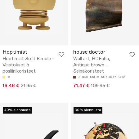
Hoptimist
house doctor
Hoptimist Soft Bimble -
Wall art, HDFaha,
Veistokset &
Antique brown -
posliinikoristeet
Seinäkoristeet
M
30X30X6CM
60X30X6.5CM
16.46 €
21.95 €
71.47 €
109.95 €
40% alennusta
30% alennusta