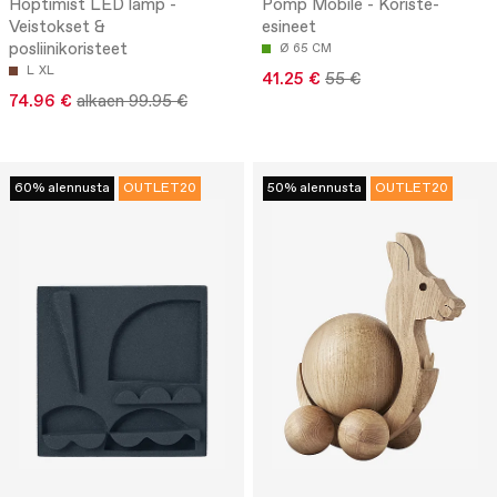
Hoptimist LED lamp -
Pomp Mobile - Koriste-
Veistokset &
esineet
posliinikoristeet
Ø 65 CM
L
XL
41.25 €
55 €
74.96 €
alkaen 99.95 €
60% alennusta
OUTLET20
50% alennusta
OUTLET20