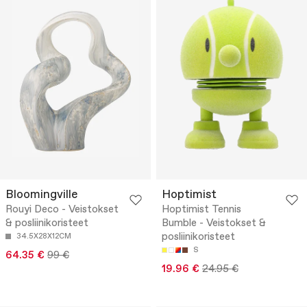
Bloomingville
Hoptimist
Rouyi Deco - Veistokset
Hoptimist Tennis
& posliinikoristeet
Bumble - Veistokset &
posliinikoristeet
34.5X28X12CM
S
64.35 €
99 €
19.96 €
24.95 €