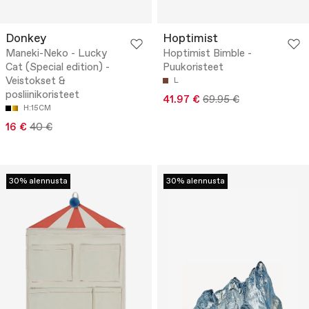
Donkey
Hoptimist
Maneki-Neko - Lucky
Hoptimist Bimble -
Cat (Special edition) -
Puukoristeet
Veistokset &
L
posliinikoristeet
41.97 €
69.95 €
H:15CM
16 €
40 €
30% alennusta
30% alennusta