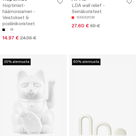
Hoptimist-
LDA wall relief -
häämorsiamen -
Seinäkoristeet
Veistokset &
15X5X21CM
posliinikoristeet
27.60 €
69 €
M
14.97 €
24.95 €
25% alennusta
60% alennusta