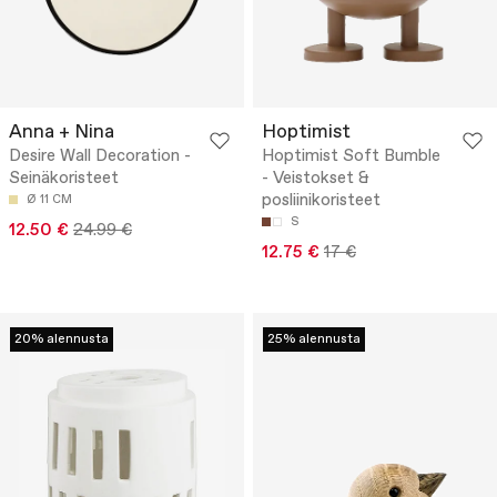
Anna + Nina
Hoptimist
Desire Wall Decoration -
Hoptimist Soft Bumble
Seinäkoristeet
- Veistokset &
posliinikoristeet
Ø 11 CM
S
12.50 €
24.99 €
12.75 €
17 €
20% alennusta
25% alennusta