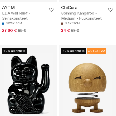
AYTM
ChiCura
LDA wall relief -
Spinning Kangaroo -
Seinäkoristeet
Medium - Puukoristeet
18X5X18CM
9.5X 13CM
27.60 €
69 €
34 €
68 €
60% alennusta
40% alennusta
OUTLET20