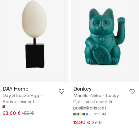
DAY Home
Donkey
Day Strüzzo Egg -
Maneki-Neko - Lucky
Koriste-esineet
Cat - Veistokset &
posliinikoristeet
63.60 €
159 €
H:15CM
18.90 €
27 €