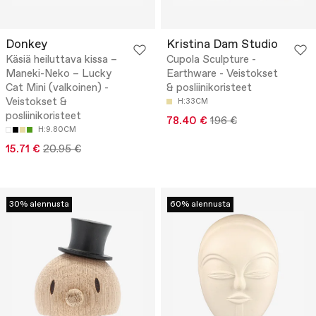
Donkey
Kristina Dam Studio
Käsiä heiluttava kissa –
Cupola Sculpture -
Maneki-Neko – Lucky
Earthware - Veistokset
Cat Mini (valkoinen) -
& posliinikoristeet
Veistokset &
H:33CM
posliinikoristeet
78.40 €
196 €
H:9.80CM
15.71 €
20.95 €
30% alennusta
60% alennusta