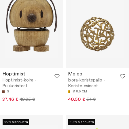
Hoptimist
Mojoo
Hoptimist-koira -
Ixora-koristepallo -
Puukoristeet
Koriste-esineet
S
Ø 8.5 CM
37.46 €
49.95 €
40.50 €
54 €
35% alennusta
20% alennusta