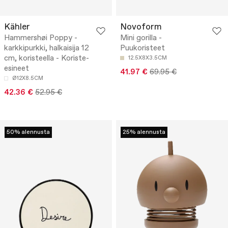
Kähler
Novoform
Hammershøi Poppy -
Mini gorilla -
karkkipurkki, halkaisija 12
Puukoristeet
cm, koristeella - Koriste-
12.5X8X3.5CM
esineet
41.97 €
69.95 €
Ø12X8.5CM
42.36 €
52.95 €
50% alennusta
25% alennusta