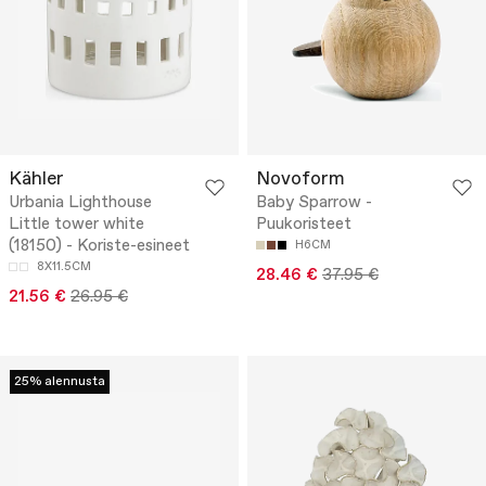
Kähler
Novoform
Urbania Lighthouse
Baby Sparrow -
Little tower white
Puukoristeet
(18150) - Koriste-esineet
H6CM
8X11.5CM
28.46 €
37.95 €
21.56 €
26.95 €
25% alennusta