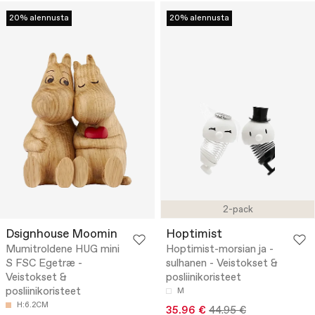
20% alennusta
20% alennusta
2-pack
Dsignhouse Moomin
Hoptimist
Mumitroldene HUG mini
Hoptimist-morsian ja -
S FSC Egetræ -
sulhanen - Veistokset &
Veistokset &
posliinikoristeet
posliinikoristeet
M
H:6.2CM
35.96 €
44.95 €