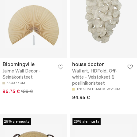
Bloomingville
house doctor
Jaime Wall Decor -
Wall art, HDFold, Off-
Seinäkoristeet
white - Veistokset &
posliinikoristeet
150X77CM
D:8.5CM
H:46CM
W:25CM
96.75 €
129 €
94.95 €
25% alennusta
25% alennusta