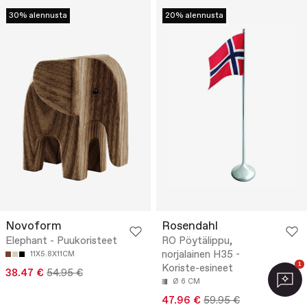
30% alennusta
20% alennusta
Novoform
Rosendahl
Elephant - Puukoristeet
RO Pöytälippu,
norjalainen H35 -
11X5.8X11CM
1
Koriste-esineet
38.47 €
54.95 €
Ø 6 CM
47.96 €
59.95 €