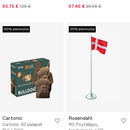
93.75 €
125 €
67.46 €
89.95 €
60% alennusta
20% alennusta
Cartonic
Rosendahl
Cartonic 3D palapeli
RO Pöytälippu,