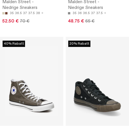
Malden Street -
Malden Street -
Niedrige Sneakers
Niedrige Sneakers
35
36.5
37
37.5
38
35
36
36.5
37
37.5
52.50 €
70 €
48.75 €
65 €
40% Rabatt
20% Rabatt