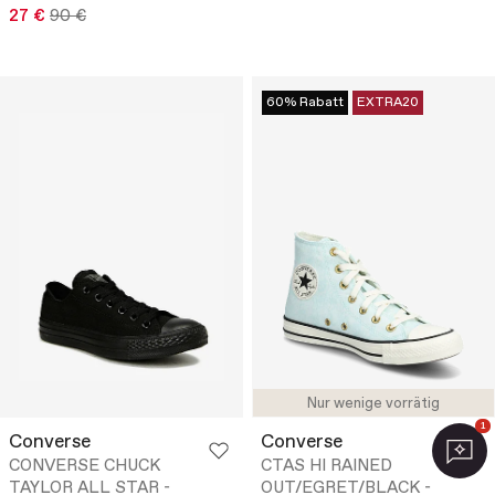
27 €
90 €
60% Rabatt
EXTRA20
Nur wenige vorrätig
1
Converse
Converse
CONVERSE CHUCK
CTAS HI RAINED
TAYLOR ALL STAR -
OUT/EGRET/BLACK -