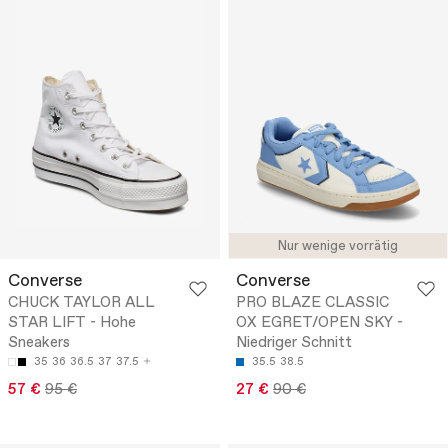
Nur wenige vorrätig
Converse
Converse
CHUCK TAYLOR ALL
PRO BLAZE CLASSIC
STAR LIFT - Hohe
OX EGRET/OPEN SKY -
Sneakers
Niedriger Schnitt
35
36
36.5
37
37.5
35.5
38.5
57 €
95 €
27 €
90 €