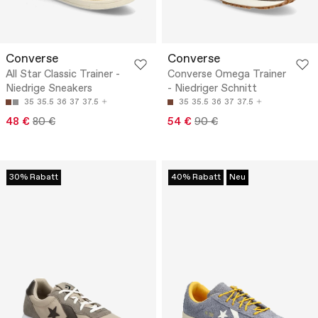
Converse
Converse
All Star Classic Trainer -
Converse Omega Trainer
Niedrige Sneakers
- Niedriger Schnitt
35
35.5
36
37
37.5
35
35.5
36
37
37.5
48 €
80 €
54 €
90 €
30% Rabatt
40% Rabatt
Neu