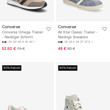
Converse
Converse
Converse Omega Trainer
All Star Classic Trainer -
- Niedriger Schnitt
Niedrige Sneakers
39
40
40.5
41
42
35
35.5
36
37
37.5
52.50 €
75 €
48 €
80 €
40% Rabatt
40% Rabatt