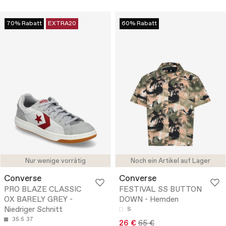
70% Rabatt
EXTRA20
60% Rabatt
Nur wenige vorrätig
Noch ein Artikel auf Lager
Converse
Converse
PRO BLAZE CLASSIC
FESTIVAL SS BUTTON
OX BARELY GREY -
DOWN - Hemden
Niedriger Schnitt
S
35.5
37
26 €
65 €