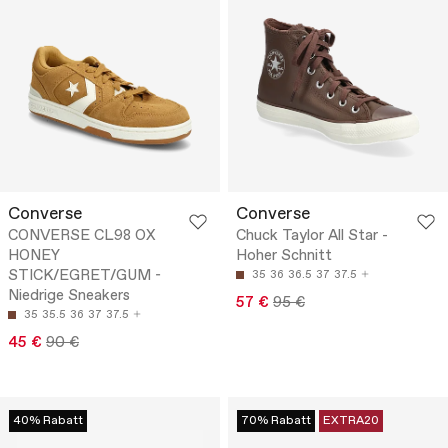
Converse
Converse
CONVERSE CL98 OX
Chuck Taylor All Star -
HONEY
Hoher Schnitt
STICK/EGRET/GUM -
35
36
36.5
37
37.5
Niedrige Sneakers
57 €
95 €
35
35.5
36
37
37.5
45 €
90 €
40% Rabatt
70% Rabatt
EXTRA20