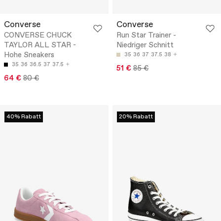
Converse
Converse
CONVERSE CHUCK
Run Star Trainer -
TAYLOR ALL STAR -
Niedriger Schnitt
Hohe Sneakers
35
36
37
37.5
38
35
36
36.5
37
37.5
51 €
85 €
64 €
80 €
40% Rabatt
20% Rabatt