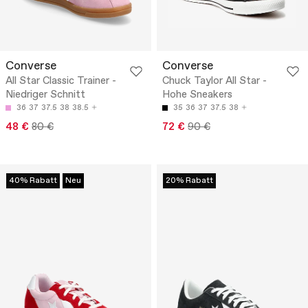
Converse
Converse
All Star Classic Trainer -
Chuck Taylor All Star -
Niedriger Schnitt
Hohe Sneakers
36
37
37.5
38
38.5
35
36
37
37.5
38
48 €
80 €
72 €
90 €
40% Rabatt
Neu
20% Rabatt