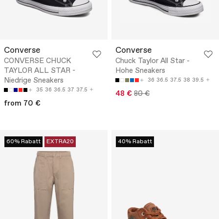
Converse
Converse
CONVERSE CHUCK
Chuck Taylor All Star -
TAYLOR ALL STAR -
Hohe Sneakers
Niedrige Sneakers
36
36.5
37.5
38
39.5
35
36
36.5
37
37.5
48 €
80 €
from 70 €
60% Rabatt
EXTRA20
40% Rabatt