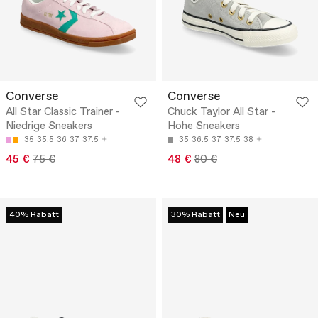
Converse
Converse
All Star Classic Trainer -
Chuck Taylor All Star -
Niedrige Sneakers
Hohe Sneakers
35
35.5
36
37
37.5
35
36.5
37
37.5
38
45 €
75 €
48 €
80 €
40% Rabatt
30% Rabatt
Neu