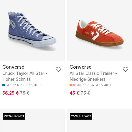
Converse
Converse
Chuck Taylor All Star -
All Star Classic Trainer -
Hoher Schnitt
Niedrige Sneakers
37
37.5
39
39.5
40
35
35.5
37
37.5
38
56.25 €
75 €
45 €
75 €
20% Rabatt
25% Rabatt