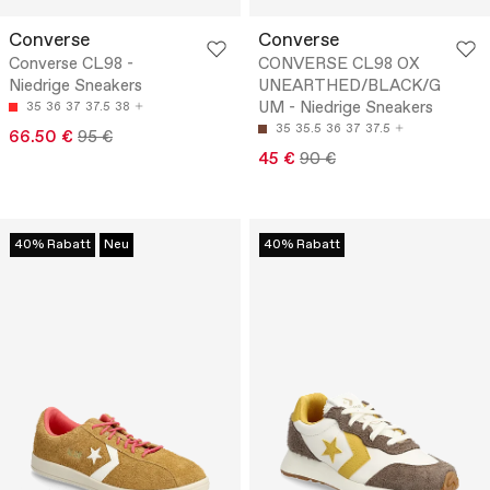
Converse
Converse
Converse CL98 -
CONVERSE CL98 OX
Niedrige Sneakers
UNEARTHED/BLACK/G
UM - Niedrige Sneakers
35
36
37
37.5
38
35
35.5
36
37
37.5
66.50 €
95 €
45 €
90 €
40% Rabatt
Neu
40% Rabatt