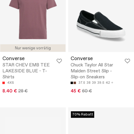
Nur wenige vorrätig
Converse
Converse
STAR CHEV EMB TEE
Chuck Taylor All Star
LAKESIDE BLUE - T-
Malden Street Slip -
Shirts
Slip-on Sneakers
4XS
37.5
38
39
39.5
42
8.40 €
28 €
45 €
60 €
70% Rabatt