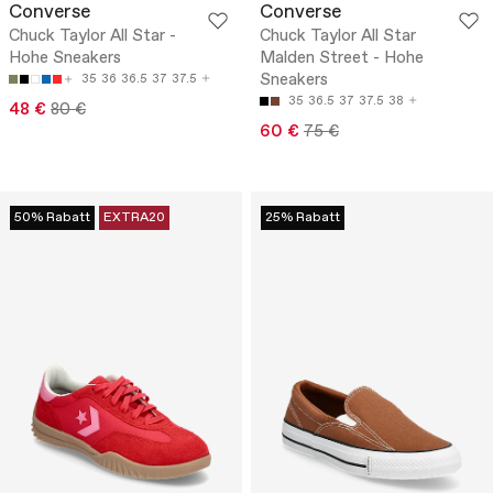
Converse
Converse
Chuck Taylor All Star -
Chuck Taylor All Star
Hohe Sneakers
Malden Street - Hohe
Sneakers
35
36
36.5
37
37.5
35
36.5
37
37.5
38
48 €
80 €
60 €
75 €
50% Rabatt
EXTRA20
25% Rabatt