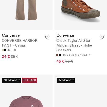
Converse
Converse
CONVERSE HARBOR
Chuck Taylor All Star
PANT - Casual
Malden Street - Hohe
Sneakers
S
L
XL
35
36
36.5
37
37.5
34 €
85 €
45 €
75 €
70% Rabatt
EXTRA20
25% Rabatt