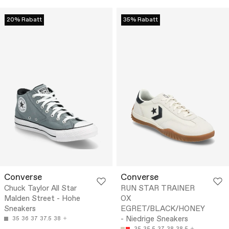
20% Rabatt
35% Rabatt
Converse
Converse
Chuck Taylor All Star
RUN STAR TRAINER
Malden Street - Hohe
OX
Sneakers
EGRET/BLACK/HONEY
- Niedrige Sneakers
35
36
37
37.5
38
35
35.5
37
38
38.5