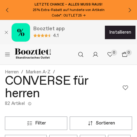
LETZTE CHANCE – ALLES MUSS RAUS!
25% Extra-Rabatt auf hunderte von Artikeln
Code*: OUTLET25 →
Booztlet app
installieren
4.1
0
0
Herren
Marken A-Z
CONVERSE für
herren
82 Artikel
filter
sortieren