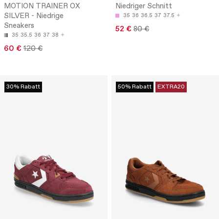
MOTION TRAINER OX
Niedriger Schnitt
SILVER - Niedrige
35
36
36.5
37
37.5
Sneakers
52 €
80 €
35
35.5
36
37
38
60 €
120 €
30% Rabatt
50% Rabatt
EXTRA20