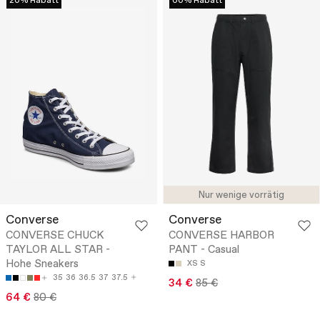
20% Rabatt
60% Rabatt
Nur wenige vorrätig
Converse
Converse
CONVERSE CHUCK
CONVERSE HARBOR
TAYLOR ALL STAR -
PANT - Casual
Hohe Sneakers
XS
S
35
36
36.5
37
37.5
34 €
85 €
64 €
80 €