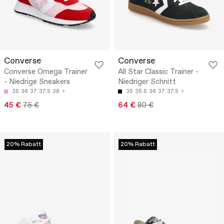
Converse
Converse
Converse Omega Trainer
All Star Classic Trainer -
- Niedrige Sneakers
Niedriger Schnitt
35
36
37
37.5
38
35
35.5
36
37
37.5
45 €
75 €
64 €
80 €
20% Rabatt
20% Rabatt