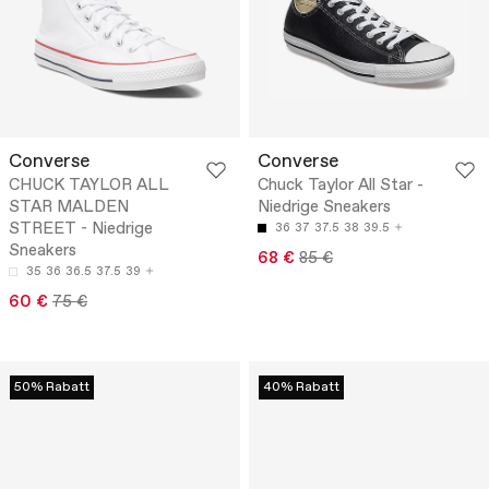
Converse
Converse
CHUCK TAYLOR ALL
Chuck Taylor All Star -
STAR MALDEN
Niedrige Sneakers
STREET - Niedrige
36
37
37.5
38
39.5
Sneakers
68 €
85 €
35
36
36.5
37.5
39
60 €
75 €
50% Rabatt
40% Rabatt