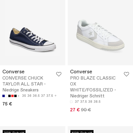
Converse
Converse
CONVERSE CHUCK
PRO BLAZE CLASSIC
TAYLOR ALL STAR -
OX
Niedrige Sneakers
WHITE/FOSSILIZED -
Niedriger Schnitt
35
36
36.5
37
37.5
37
37.5
38
38.5
75 €
27 €
90 €