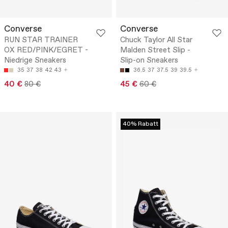
Converse
Converse
RUN STAR TRAINER
Chuck Taylor All Star
OX RED/PINK/EGRET -
Malden Street Slip -
Niedrige Sneakers
Slip-on Sneakers
35
37
38
42
43
36.5
37
37.5
39
39.5
40 €
80 €
45 €
60 €
40% Rabatt