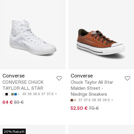
Converse
Converse
CONVERSE CHUCK
Chuck Taylor All Star
TAYLOR ALL STAR
Malden Street -
Niedrige Sneakers
35
36
36.5
37
37.5
37
37.5
38
39
39.5
64 €
80 €
52.50 €
70 €
20% Rabatt