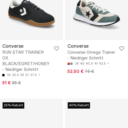
Converse
Converse
RUN STAR TRAINER
Converse Omega Trainer
OX
- Niedriger Schnitt
BLACK/EGRET/HONEY
39
40
40.5
41
42.5
- Niedriger Schnitt
52.50 €
75 €
35
35.5
36
37
37.5
51 €
85 €
25% Rabatt
40% Rabatt